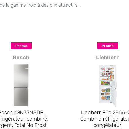
e la gamme froid à des prix attractifs :
Promo
Promo
Bosch
Liebherr
Bosch KGN33NSDB,
Liebherr ECc 2866-
frigérateur combiné,
Combiné réfrigérate
rgent, Total No Frost
congélateur