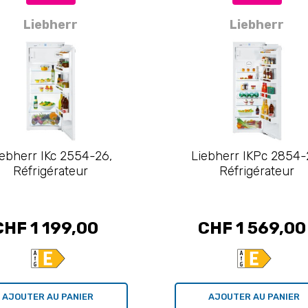
Liebherr
Liebherr
iebherr IKc 2554-26,
Liebherr IKPc 2854-
Réfrigérateur
Réfrigérateur
CHF 1 199,00
CHF 1 569,00
AJOUTER AU PANIER
AJOUTER AU PANIER