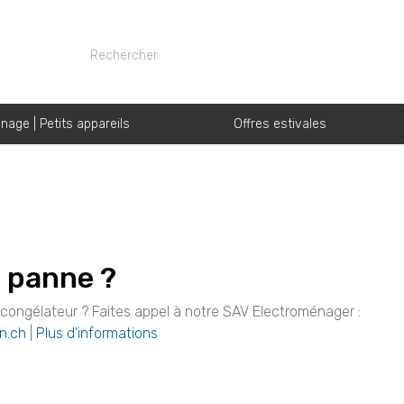
nage | Petits appareils
Offres estivales
n panne ?
u congélateur ? Faites appel à notre SAV Electroménager :
n.ch
|
Plus d'informations