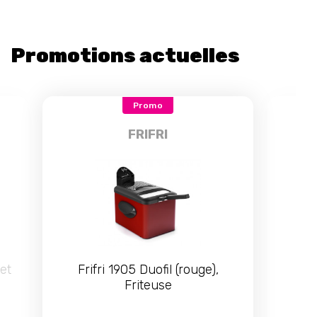
Promotions actuelles
Promo
FRIFRI
et
Frifri 1905 Duofil (rouge),
LA
Friteuse