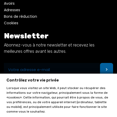
Avoirs
Adresses
Bons de réduction
Cookies
Newsletter
Abonnez-vous à notre newsletter et recevez les
meilleures offres avant les autres.
Contrôlez votre vie privée
Lorsque vous visitez un site Web, il peut stocker ou récupérer des
informations sur votre navigateur, principalement sous la forme de
«cookies». Cette information, qui pourrait être à propos de vous, de
vos préférences, ou de votre appareil internet (ordinateur, tablette
ou mobile), est principalement utilisée pour faire fonctionner le site
comme vous le souhaitez.