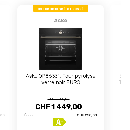
Reconditionné et testé
Asko
Asko OP86331, Four pyrolyse
Siem
verre noir EURO
Tabl
8
CHF 1 699,00
CHF 1 449,00
,00
Économie:
CHF 250,00
Économi