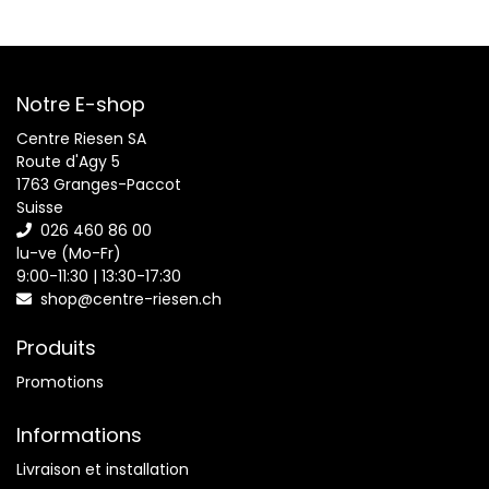
- Système de rangement de cordon d'alimentation
Notre E-shop
- Poignées ergonomiques
Centre Riesen SA
Route d'Agy 5
- Poignée de panier sécurisée, permettant d'éviter le
1763 Granges-Paccot
contact avec l'huile, même une fois la poigne repliée
Suisse
026 460 86 00
- Taille et forme compactes permettant un rangement
lu-ve (Mo-Fr)
9:00-11:30 | 13:30-17:30
facile
shop@centre-riesen.ch
- Système de sécurité additionnel pour éviter les
Produits
surchauffes
Promotions
- Température réglable pour offrir des résultats parfaits
Informations
Livraison et installation
- Grand volume: 4,5 litres