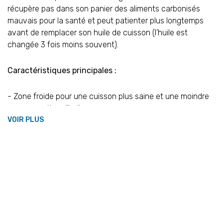
récupère pas dans son panier des aliments carbonisés
mauvais pour la santé et peut patienter plus longtemps
avant de remplacer son huile de cuisson (l’huile est
changée 3 fois moins souvent).
Caractéristiques principales :
- Zone froide pour une cuisson plus saine et une moindre
V
consommation d'huile
VOIR PLUS
- Tête de chauffe brevetée avec bouton de contrôle à
l'arrière pour un nettoyage aisé
- Cuve en acier inoxydable de qualité professionnelle
permettant d'éviter corrosion et échanges avec la
nourriture
- Démontage facile et complet en moins de 5 secondes