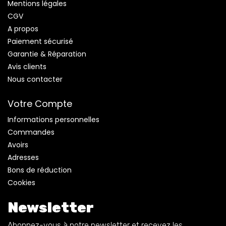
Mentions légales
CGV
- Filtres anti-graisse et filtre anti-odeur au charbon actif
A propos
amovible
Paiement sécurisé
Garantie & Réparation
Informations complémentaires
Avis clients
Nous contacter
Type : Friteuse semi-professionnelle
Votre Compte
Sytème : Zone froide
Informations personnelles
Commandes
Capacité : 4,5 litres - 5 à 6 personnes
Avoirs
Adresses
Couvercle : Couvercle anti-odeur anti-graisse
Bons de réduction
Cookies
Service : 5 à 6 personnes - 1,5 kg de frites
Newsletter
Couleur : Aluminium Brossé
Abonnez-vous à notre newsletter et recevez les