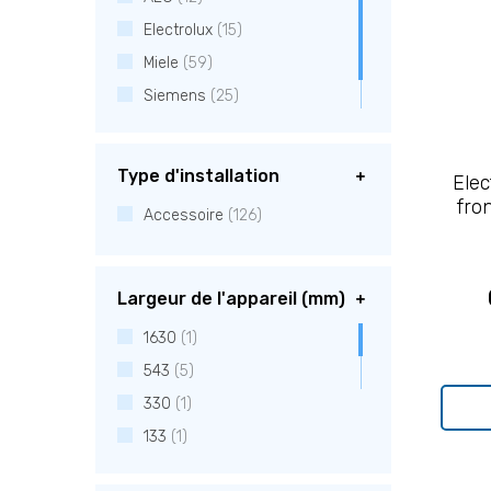
Electrolux
(15)
Miele
(59)
Siemens
(25)
V-Zug
(15)
Type d'installation
Elec
fro
Accessoire
(126)
Largeur de l'appareil (mm)
1630
(1)
543
(5)
330
(1)
133
(1)
162
(1)