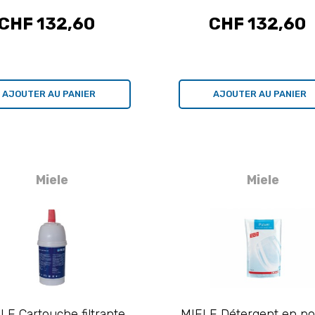
CHF 132,60
CHF 132,60
AJOUTER AU PANIER
AJOUTER AU PANIER
Miele
Miele
LE Cartouche filtrante
MIELE Détergent en po