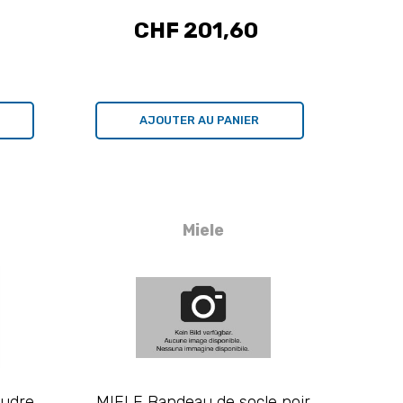
CHF 201,60
AJOUTER AU PANIER
Miele
udre,
MIELE Bandeau de socle noir