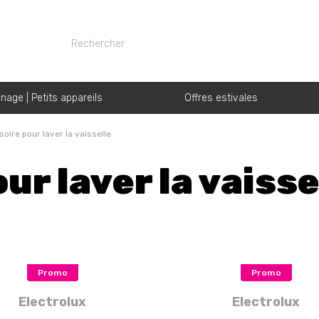
nage | Petits appareils
Offres estivales
oire pour laver la vaisselle
r laver la vaisse
Promo
Promo
Electrolux
Electrolux