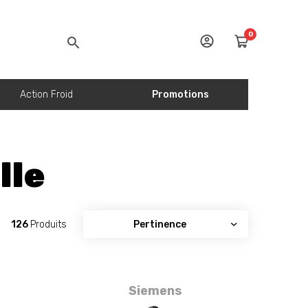
0
Action Froid
Promotions
lle
126
Produits
Siemens