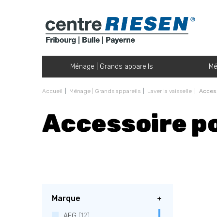
Ménage | Grands appareils
Mé
Accueil
Ménage | Grands appareils
Laver la vaisselle
Access
Accessoire pou
Marque
AEG
(12)