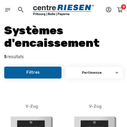
0
Systèmes
d'encaissement
5
resultats
Filtres
V-Zug
V-Zug