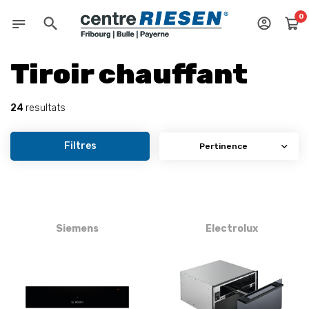
0
Tiroir chauffant
24
resultats
Filtres
Siemens
Electrolux