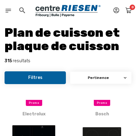
0
Plan de cuisson et
plaque de cuisson
315
resultats
Filtres
Promo
Promo
Electrolux
Bosch