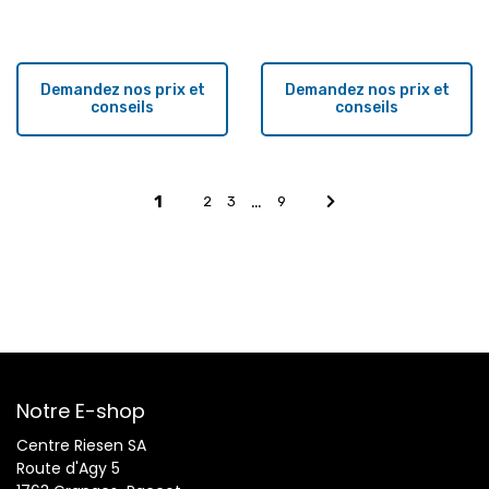
Demandez nos prix et
Demandez nos prix et
conseils
conseils
…
1
2
3
9
Notre E-shop
Centre Riesen SA
Route d'Agy 5