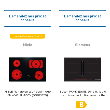
Demandez nos prix et
Demandez nos prix et
conseils
conseils
Reconditionné et testé
Miele
Siemens
MIELE Plan de cuisson céramique
Bosch PXX875D67E, Série 8, Table
KM 6542 FL 400V (10881820)
de cuisson induction avec hotte
aspirante intégrée, 80 cm, Profils
latéraux