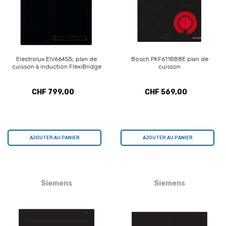
Electrolux EIV66453i, plan de
Bosch PKF611BB8E plan de
cuisson à induction FlexiBridge
cuisson
CHF 799,00
CHF 569,00
AJOUTER AU PANIER
AJOUTER AU PANIER
Siemens
Siemens