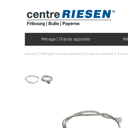
Ménage | Grands appareils
Mé
Accueil
Ménage | Grands appareils
Laver la vaisselle
Access