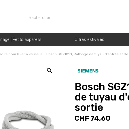
nage | Petits appareils
Offres estivales
oire pour laver la vaisselle
Bosch SGZ1010, Rallonge de tuyau d'entrée et de 
Bosch SGZ1
de tuyau d'
sortie
CHF 74,60