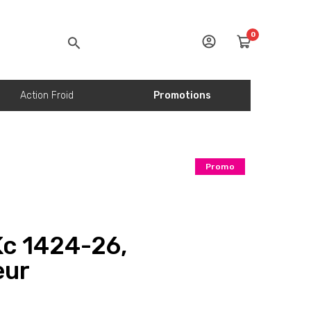
0
Action Froid
Promotions
Promo
Kc 1424-26,
eur