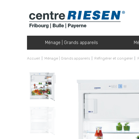
Ménage | Grands appareils
Mé
Accueil
Ménage | Grands appareils
Réfrigérer et congeler