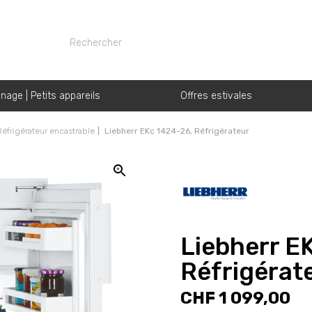
nage | Petits appareils
Offres estivales
Réfrigérateur encastrable
Liebherr EKc 1424-26, Réfrigérateur
Liebherr E
Réfrigérat
CHF 1 099,00