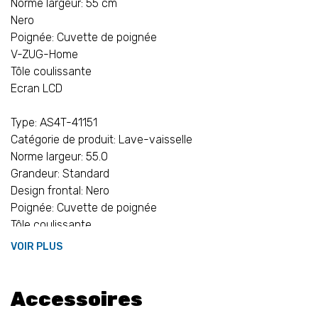
Norme largeur: 55 cm
Nero
Poignée: Cuvette de poignée
V-ZUG-Home
Tôle coulissante
Ecran LCD
Type: AS4T-41151
Catégorie de produit: Lave-vaisselle
Norme largeur: 55.0
Grandeur: Standard
V
Design frontal: Nero
Poignée: Cuvette de poignée
Tôle coulissante
Tous les raccordements (eau et électricité): 1.5
VOIR PLUS
Consommation d'eau min. programme automatique: 8.0
Catégorie d'émissions de bruit aérien: B
Accessoires
Indice d'efficacité énergétique: 31.9