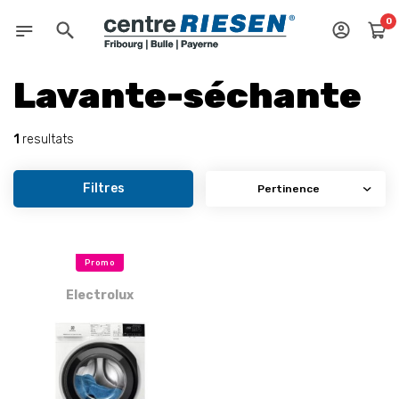
0
Lavante-séchante
1
resultats
Filtres
Promo
Electrolux