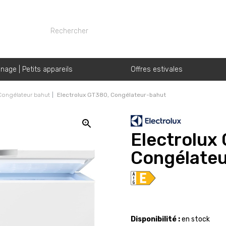
nage | Petits appareils
Offres estivales
Congélateur bahut
Electrolux GT380, Congélateur-bahut
Electrolux
Congélate
Disponibilité :
en stock