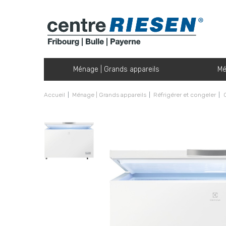
Ménage | Grands appareils
Mé
Accueil
Ménage | Grands appareils
Réfrigérer et congeler