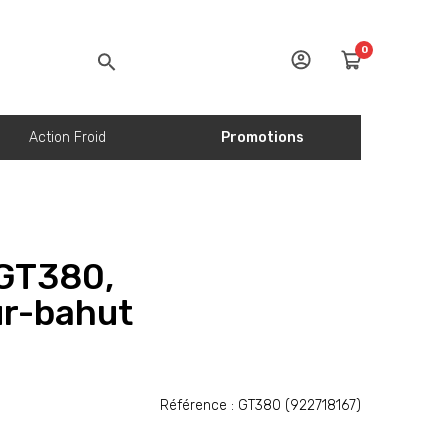
0
Action Froid
Promotions
 GT380,
ur-bahut
Référence : GT380 (922718167)