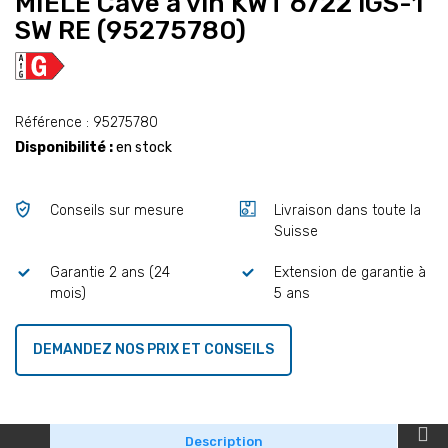
MIELE Cave à vin KWT 6722 iGS-1
SW RE (95275780)
Référence : 95275780
Disponibilité :
en stock
Conseils sur mesure
Livraison dans toute la
Suisse
Garantie 2 ans (24
Extension de garantie à
mois)
5 ans
DEMANDEZ NOS PRIX ET CONSEILS
Description