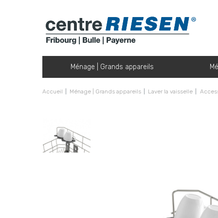
Ménage | Grands appareils
Mé
Accueil
Ménage | Grands appareils
Laver la vaisselle
Access