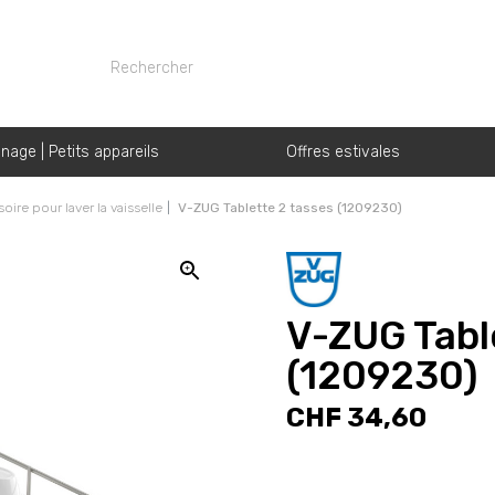
nage | Petits appareils
Offres estivales
oire pour laver la vaisselle
V-ZUG Tablette 2 tasses (1209230)
V-ZUG Tabl
(1209230)
CHF 34,60