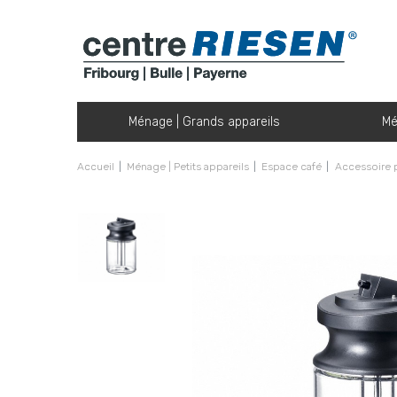
Ménage | Grands appareils
Mé
Accueil
Ménage | Petits appareils
Espace café
Accessoire 