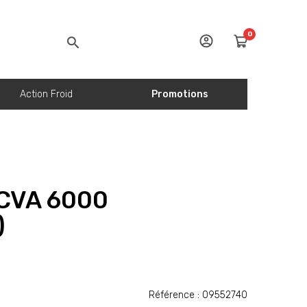
0
Action Froid
Promotions
CVA 6000
)
Référence : 09552740