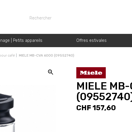
nage | Petits appareils
Offres estivales
pour café
MIELE MB-CVA 6000 (09552740)
MIELE MB-
(09552740
CHF 157,60