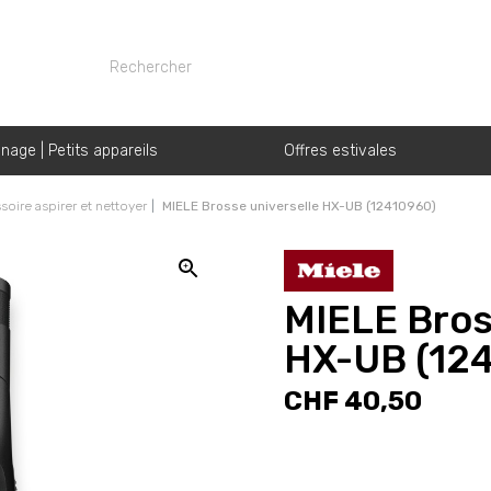
nage | Petits appareils
Offres estivales
oire aspirer et nettoyer
MIELE Brosse universelle HX-UB (12410960)
MIELE Bros
HX-UB (12
CHF 40,50