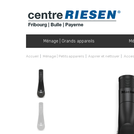
Ménage | Grands appareils
Mé
Accueil
Ménage | Petits appareils
Aspirer et nettoyer
Access