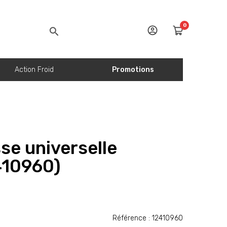
0
Action Froid
Promotions
se universelle
410960)
Référence : 12410960