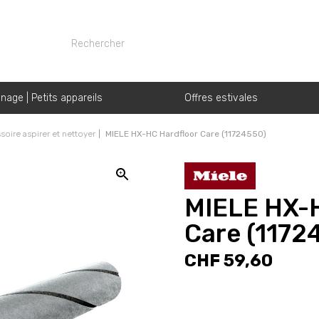
nage | Petits appareils
Offres estivales
oire aspirer et nettoyer
MIELE HX-HC Hardfloor Care (11724550)
MIELE HX-H
Care (1172
CHF 59,60