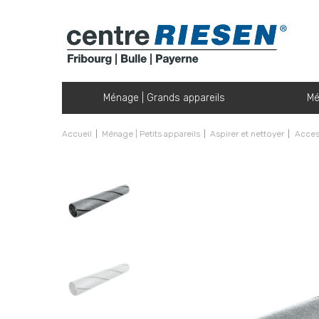
Ménage | Grands appareils
Mé
Accueil
Ménage | Petits appareils
Aspirer et nettoyer
Access