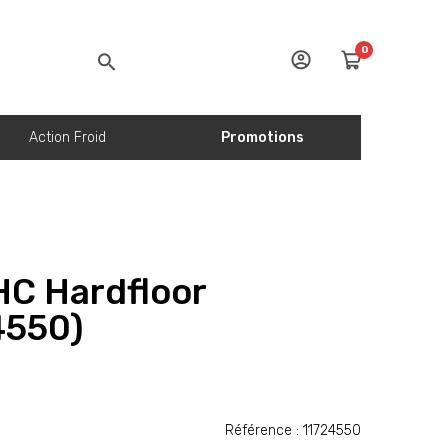
0
Action Froid
Promotions
C Hardfloor
4550)
Référence : 11724550